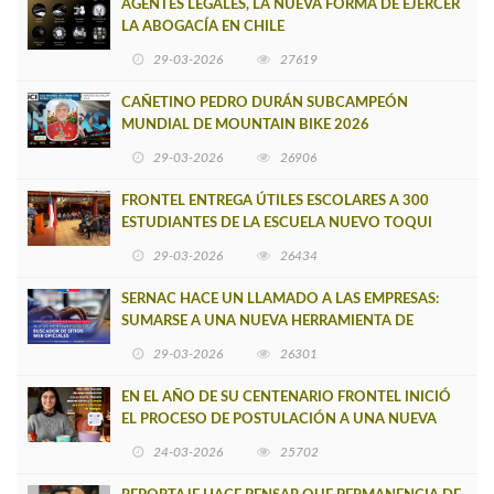
AGENTES LEGALES, LA NUEVA FORMA DE EJERCER
LA ABOGACÍA EN CHILE
29-03-2026
27619
CAÑETINO PEDRO DURÁN SUBCAMPEÓN
MUNDIAL DE MOUNTAIN BIKE 2026
29-03-2026
26906
FRONTEL ENTREGA ÚTILES ESCOLARES A 300
ESTUDIANTES DE LA ESCUELA NUEVO TOQUI
CAUPOLICÁN DE CAÑETE
29-03-2026
26434
SERNAC HACE UN LLAMADO A LAS EMPRESAS:
SUMARSE A UNA NUEVA HERRAMIENTA DE
BUSCADOR DE SITIOS WEB OFICIALES
29-03-2026
26301
EN EL AÑO DE SU CENTENARIO FRONTEL INICIÓ
EL PROCESO DE POSTULACIÓN A UNA NUEVA
VERSIÓN DE MUJERES CON ENERGÍA
24-03-2026
25702