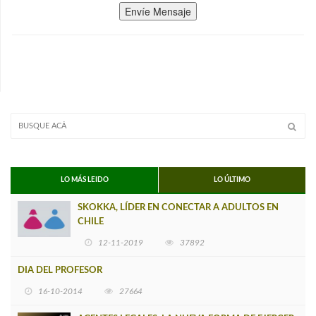
Envíe Mensaje
LO MÁS LEIDO
LO ÚLTIMO
SKOKKA, LÍDER EN CONECTAR A ADULTOS EN
CHILE
12-11-2019
37892
DIA DEL PROFESOR
16-10-2014
27664