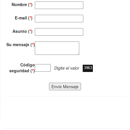
Nombre (
*
)
E-mail (
*
)
Asunto (
*
)
Su mensaje (
*
)
Código
Digite el valor
seguridad (
*
)
Envíe Mensaje