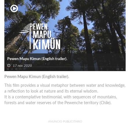
Pewen Mapu Kimun (English trailer).
17 nov 2020
Pewen Mapu Kimun (English trailer).
This film provides a visual metaphor between water and knowledge,
a reflection to look at nature and its eternal wisdom.
It is a contemplative testimonial, with sequences of mountains,
forests and water reserves of the Pewenche territory (Chile).
ANUNCIO PUBLICITARIO