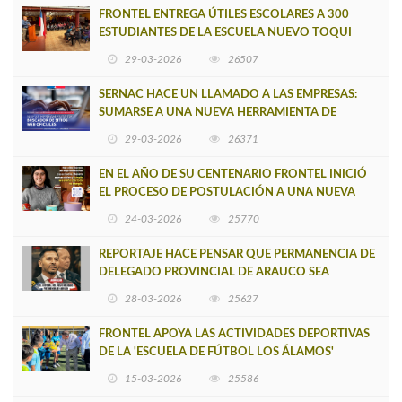
FRONTEL ENTREGA ÚTILES ESCOLARES A 300
ESTUDIANTES DE LA ESCUELA NUEVO TOQUI
CAUPOLICÁN DE CAÑETE
29-03-2026
26507
SERNAC HACE UN LLAMADO A LAS EMPRESAS:
SUMARSE A UNA NUEVA HERRAMIENTA DE
BUSCADOR DE SITIOS WEB OFICIALES
29-03-2026
26371
EN EL AÑO DE SU CENTENARIO FRONTEL INICIÓ
EL PROCESO DE POSTULACIÓN A UNA NUEVA
VERSIÓN DE MUJERES CON ENERGÍA
24-03-2026
25770
REPORTAJE HACE PENSAR QUE PERMANENCIA DE
DELEGADO PROVINCIAL DE ARAUCO SEA
INSOSTENIBLE
28-03-2026
25627
FRONTEL APOYA LAS ACTIVIDADES DEPORTIVAS
DE LA 'ESCUELA DE FÚTBOL LOS ÁLAMOS'
15-03-2026
25586