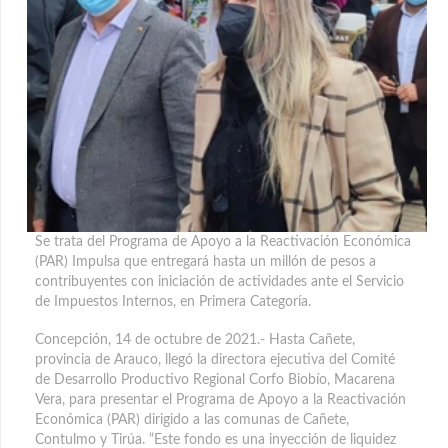
Se trata del Programa de Apoyo a la Reactivación Económica
(PAR) Impulsa que entregará hasta un millón de pesos a
contribuyentes con iniciación de actividades ante el Servicio
de Impuestos Internos, en Primera Categoría.
Concepción, 14 de octubre de 2021.- Hasta Cañete,
provincia de Arauco, llegó la directora ejecutiva del Comité
de Desarrollo Productivo Regional Corfo Biobío, Macarena
Vera, para presentar el Programa de Apoyo a la Reactivación
Económica (PAR) dirigido a las comunas de Cañete,
Contulmo y Tirúa. “Este fondo es una inyección de liquidez