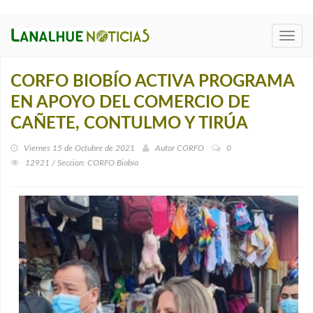
Toggl
navig
CORFO BIOBÍO ACTIVA PROGRAMA
EN APOYO DEL COMERCIO DE
CAÑETE, CONTULMO Y TIRÚA
Viernes 15 de Octubre de 2021
Autor
CORFO
0
12921 / Seccion: CORFO Biobío