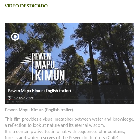
VIDEO DESTACADO
Pewen Mapu Kimun (English trailer).
17 nov 2020
Pewen Mapu Kimun (English trailer).
This film provides a visual metaphor between water and knowledge,
a reflection to look at nature and its eternal wisdom.
It is a contemplative testimonial, with sequences of mountains,
forests and water reserves of the Pewenche territory (Chile).