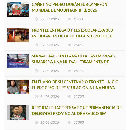
CAÑETINO PEDRO DURÁN SUBCAMPEÓN
MUNDIAL DE MOUNTAIN BIKE 2026
29-03-2026
26921
FRONTEL ENTREGA ÚTILES ESCOLARES A 300
ESTUDIANTES DE LA ESCUELA NUEVO TOQUI
CAUPOLICÁN DE CAÑETE
29-03-2026
26462
SERNAC HACE UN LLAMADO A LAS EMPRESAS:
SUMARSE A UNA NUEVA HERRAMIENTA DE
BUSCADOR DE SITIOS WEB OFICIALES
29-03-2026
26328
EN EL AÑO DE SU CENTENARIO FRONTEL INICIÓ
EL PROCESO DE POSTULACIÓN A UNA NUEVA
VERSIÓN DE MUJERES CON ENERGÍA
24-03-2026
25725
REPORTAJE HACE PENSAR QUE PERMANENCIA DE
DELEGADO PROVINCIAL DE ARAUCO SEA
INSOSTENIBLE
28-03-2026
25595