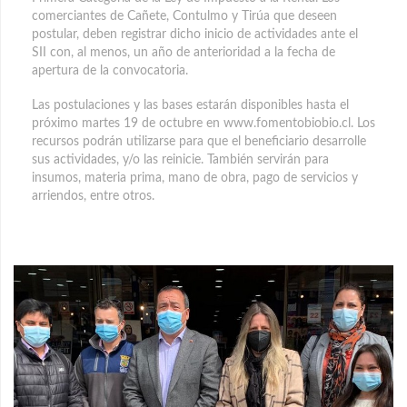
comerciantes de Cañete, Contulmo y Tirúa que deseen
postular, deben registrar dicho inicio de actividades ante el
SII con, al menos, un año de anterioridad a la fecha de
apertura de la convocatoria.
Las postulaciones y las bases estarán disponibles hasta el
próximo martes 19 de octubre en www.fomentobiobio.cl. Los
recursos podrán utilizarse para que el beneficiario desarrolle
sus actividades, y/o las reinicie. También servirán para
insumos, materia prima, mano de obra, pago de servicios y
arriendos, entre otros.