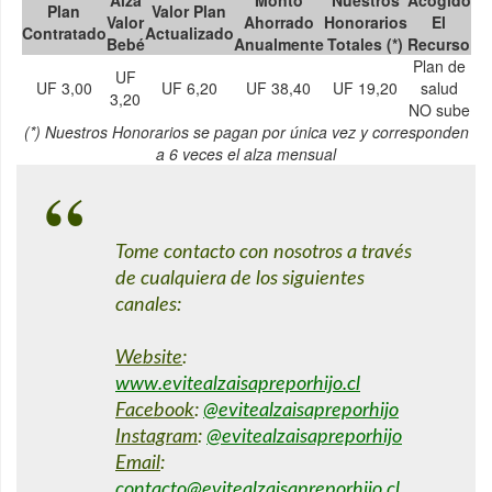
Plan
Valor Plan
Valor
Ahorrado
Honorarios
El
Contratado
Actualizado
Bebé
Anualmente
Totales (*)
Recurso
Plan de
UF
UF 3,00
UF 6,20
UF 38,40
UF 19,20
salud
3,20
NO sube
(*) Nuestros Honorarios se pagan por única vez y corresponden
a 6 veces el alza mensual
Tome contacto con nosotros a través
de cualquiera de los siguientes
canales:
Website
:
www.evitealzaisapreporhijo.cl
Facebook
:
@evitealzaisapreporhijo
Instagram
:
@evitealzaisapreporhijo
Email
:
contacto@evitealzaisapreporhijo.cl