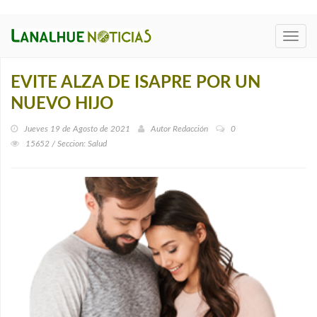
Toggl
navig
EVITE ALZA DE ISAPRE POR UN
NUEVO HIJO
Jueves 19 de Agosto de 2021
Autor
Redacción
0
15652 / Seccion: Salud