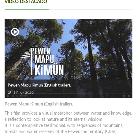
VIDEO DESTACADO
Pewen Mapu Kimun (English trailer).
17 nov 2020
Pewen Mapu Kimun (English trailer).
This film provides a visual metaphor between water and knowledge,
a reflection to look at nature and its eternal wisdom.
It is a contemplative testimonial, with sequences of mountains,
forests and water reserves of the Pewenche territory (Chile).