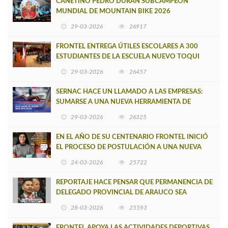
CAÑETINO PEDRO DURÁN SUBCAMPEÓN
MUNDIAL DE MOUNTAIN BIKE 2026
29-03-2026
26917
FRONTEL ENTREGA ÚTILES ESCOLARES A 300
ESTUDIANTES DE LA ESCUELA NUEVO TOQUI
CAUPOLICÁN DE CAÑETE
29-03-2026
26457
SERNAC HACE UN LLAMADO A LAS EMPRESAS:
SUMARSE A UNA NUEVA HERRAMIENTA DE
BUSCADOR DE SITIOS WEB OFICIALES
29-03-2026
26325
EN EL AÑO DE SU CENTENARIO FRONTEL INICIÓ
EL PROCESO DE POSTULACIÓN A UNA NUEVA
VERSIÓN DE MUJERES CON ENERGÍA
24-03-2026
25722
REPORTAJE HACE PENSAR QUE PERMANENCIA DE
DELEGADO PROVINCIAL DE ARAUCO SEA
INSOSTENIBLE
28-03-2026
25593
FRONTEL APOYA LAS ACTIVIDADES DEPORTIVAS