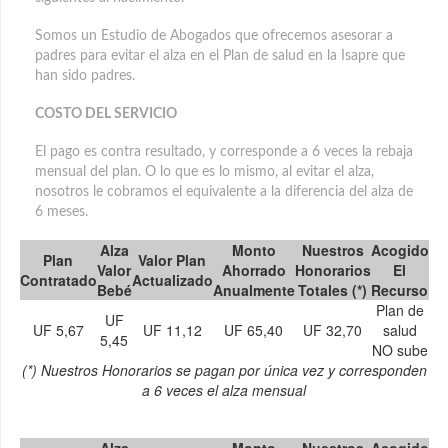
Somos un Estudio de Abogados que ofrecemos asesorar a
padres para evitar el alza en el Plan de salud en la Isapre que
han sido padres.
COSTO DEL SERVICIO
El pago es contra resultado, y corresponde a 6 veces la rebaja
mensual del plan. O lo que es lo mismo, al evitar el alza,
nosotros le cobramos el equivalente a la diferencia del alza de
6 meses.
Alza
Monto
Nuestros
Acogido
Plan
Valor Plan
Valor
Ahorrado
Honorarios
El
Contratado
Actualizado
Bebé
Anualmente
Totales (*)
Recurso
Plan de
UF
UF 5,67
UF 11,12
UF 65,40
UF 32,70
salud
5,45
NO sube
(*) Nuestros Honorarios se pagan por única vez y corresponden
a 6 veces el alza mensual
Alza
Monto
Nuestros
Acogido