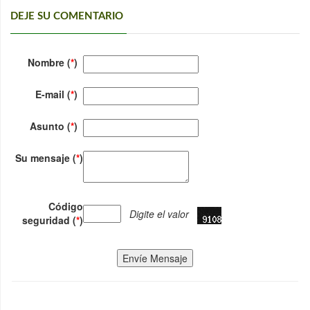
DEJE SU COMENTARIO
Nombre (
*
)
E-mail (
*
)
Asunto (
*
)
Su mensaje (
*
)
Código
Digite el valor
seguridad (
*
)
Envíe Mensaje