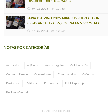
DISCAPACIDAD EN ARAUCO
04-02-2023
12938
FERIA DEL VINO 2025 ABRE SUS PUERTAS CON
CEPAS ANCESTRALES, COCINA EN VIVO Y CATAS
GUIADAS
11-10-2025
12869
NOTAS POR CATEGORÍAS
Actualidad
Artículos
Avisos Legales
Colaboración
Columna Person
Comentarios
Comunicados
Crónicas
Destacado
Editorial
Entrevistas
PubliReportaje
Reclamo Ciudada
ESPACIO PUBLICITARIO