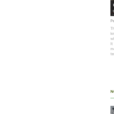
Pe
Th
kn
w
It
mo
te
N