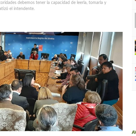
toridades debemos tener la capacidad de leerla, tomarla y
atizó el intendente.
A