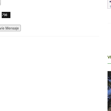
víe Mensaje
V