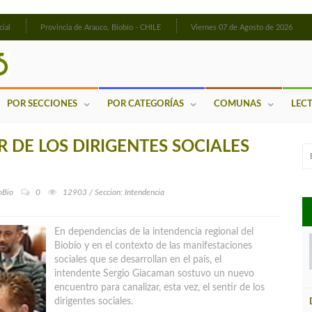
cial
Provincia de Arauco, Biobío - CHILE
Viernes 07 de Agosto de 2026
POR SECCIONES
POR CATEGORÍAS
COMUNAS
LEC
R DE LOS DIRIGENTES SOCIALES
oBio
0
12903 / Seccion: Intendencia
En dependencias de la intendencia regional del
Biobío y en el contexto de las manifestaciones
sociales que se desarrollan en el país, el
intendente Sergio Giacaman sostuvo un nuevo
encuentro para canalizar, esta vez, el sentir de los
dirigentes sociales.