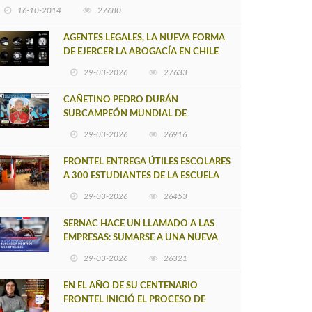
16-10-2014
27680
AGENTES LEGALES, LA NUEVA FORMA
DE EJERCER LA ABOGACÍA EN CHILE
29-03-2026
27633
CAÑETINO PEDRO DURÁN
SUBCAMPEÓN MUNDIAL DE
MOUNTAIN BIKE 2026
29-03-2026
26916
FRONTEL ENTREGA ÚTILES ESCOLARES
A 300 ESTUDIANTES DE LA ESCUELA
NUEVO TOQUI CAUPOLICÁN DE
29-03-2026
26453
CAÑETE
SERNAC HACE UN LLAMADO A LAS
EMPRESAS: SUMARSE A UNA NUEVA
HERRAMIENTA DE BUSCADOR DE
29-03-2026
26321
SITIOS WEB OFICIALES
EN EL AÑO DE SU CENTENARIO
FRONTEL INICIÓ EL PROCESO DE