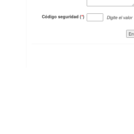
Código seguridad (
*
)
Digite el valor
En