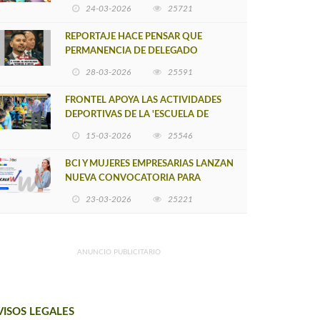
POSTULACIÓN A UNA NUEVA VERSIÓN
24-03-2026
25721
DE MUJERES CON ENERGÍA
REPORTAJE HACE PENSAR QUE
PERMANENCIA DE DELEGADO
PROVINCIAL DE ARAUCO SEA
28-03-2026
25591
INSOSTENIBLE
FRONTEL APOYA LAS ACTIVIDADES
DEPORTIVAS DE LA 'ESCUELA DE
FÚTBOL LOS ÁLAMOS'
15-03-2026
25546
BCI Y MUJERES EMPRESARIAS LANZAN
NUEVA CONVOCATORIA PARA
IMPULSAR EMPRENDIMIENTOS
23-03-2026
25221
LIDERADOS POR MUJERES
ANUNCIO PUBLICITARIO
VISOS LEGALES