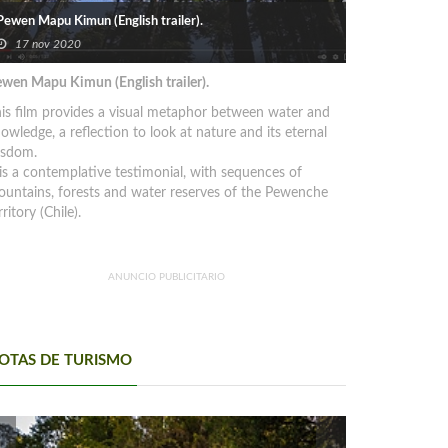
Pewen Mapu Kimun (English trailer).
17 nov 2020
wen Mapu Kimun (English trailer).
is film provides a visual metaphor between water and
owledge, a reflection to look at nature and its eternal
isdom.
 is a contemplative testimonial, with sequences of
untains, forests and water reserves of the Pewenche
rritory (Chile).
ANUNCIO PUBLICITARIO
OTAS DE TURISMO