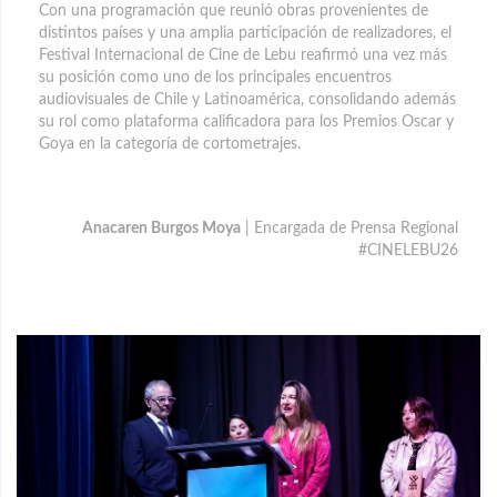
Con una programación que reunió obras provenientes de
distintos países y una amplia participación de realizadores, el
Festival Internacional de Cine de Lebu reafirmó una vez más
su posición como uno de los principales encuentros
audiovisuales de Chile y Latinoamérica, consolidando además
su rol como plataforma calificadora para los Premios Oscar y
Goya en la categoría de cortometrajes.
Anacaren Burgos Moya
| Encargada de Prensa Regional
#CINELEBU26