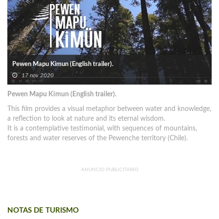
Pewen Mapu Kimun (English trailer).
17 nov 2020
Pewen Mapu Kimun (English trailer).
This film provides a visual metaphor between water and knowledge,
a reflection to look at nature and its eternal wisdom.
It is a contemplative testimonial, with sequences of mountains,
forests and water reserves of the Pewenche territory (Chile).
ANUNCIO PUBLICITARIO
NOTAS DE TURISMO