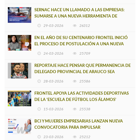
SERNAC HACE UN LLAMADO A LAS EMPRESAS:
SUMARSE A UNA NUEVA HERRAMIENTA DE
BUSCADOR DE SITIOS WEB OFICIALES
29-03-2026
26312
EN EL AÑO DE SU CENTENARIO FRONTEL INICIÓ
EL PROCESO DE POSTULACIÓN A UNA NUEVA
VERSIÓN DE MUJERES CON ENERGÍA
24-03-2026
25709
REPORTAJE HACE PENSAR QUE PERMANENCIA DE
DELEGADO PROVINCIAL DE ARAUCO SEA
INSOSTENIBLE
28-03-2026
25586
FRONTEL APOYA LAS ACTIVIDADES DEPORTIVAS
DE LA 'ESCUELA DE FÚTBOL LOS ÁLAMOS'
15-03-2026
25538
BCI Y MUJERES EMPRESARIAS LANZAN NUEVA
CONVOCATORIA PARA IMPULSAR
EMPRENDIMIENTOS LIDERADOS POR MUJERES
23-03-2026
25212