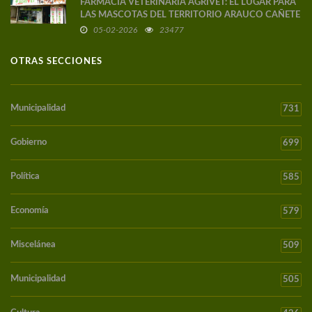
FARMACIA VETERINARIA AGRIVET: EL LUGAR PARA
LAS MASCOTAS DEL TERRITORIO ARAUCO CAÑETE
05-02-2026
23477
OTRAS SECCIONES
Municipalidad
731
Gobierno
699
Política
585
Economía
579
Miscelánea
509
Municipalidad
505