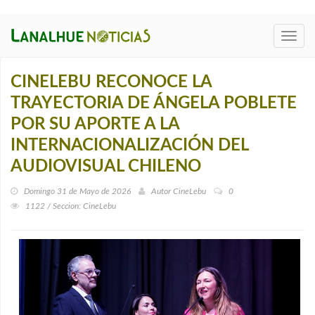
Toggl
navig
CINELEBU RECONOCE LA
TRAYECTORIA DE ÁNGELA POBLETE
POR SU APORTE A LA
INTERNACIONALIZACIÓN DEL
AUDIOVISUAL CHILENO
Domingo 31 de Mayo de 2026
Autor
CineLebu
0
1122 / Seccion: CineLebu