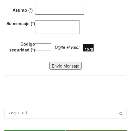
Asunto (
*
)
Su mensaje (
*
)
Código
Digite el valor
seguridad (
*
)
Envíe Mensaje