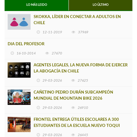
LO MÁS LEIDO
LO ÚLTIMO
SKOKKA, LÍDER EN CONECTAR A ADULTOS EN
CHILE
12-11-2019
37969
DIA DEL PROFESOR
16-10-2014
27670
AGENTES LEGALES, LA NUEVA FORMA DE EJERCER
LA ABOGACÍA EN CHILE
29-03-2026
27625
CAÑETINO PEDRO DURÁN SUBCAMPEÓN
MUNDIAL DE MOUNTAIN BIKE 2026
29-03-2026
26910
FRONTEL ENTREGA ÚTILES ESCOLARES A 300
ESTUDIANTES DE LA ESCUELA NUEVO TOQUI
CAUPOLICÁN DE CAÑETE
29-03-2026
26445