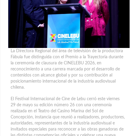
La Directora Regional del área de televisión de la productora
Fábula fue distinguida con el Premio a la Trayectoria durante
la ceremonia de clausura de CINELEBU 2026, en
reconocimiento a una carrera marcada por el desarrollo de
contenidos con alcance global
y por su contribución al
posicionamiento internacional de la industria audiovisual
chilena.
El Festival Internacional de Cine de Lebu cerró este viernes
29 de mayo su edición número 26 con una ceremonia
realizada en el Teatro del Casino Marina del Sol de
Concepción, instancia que reunió a realizadores, productores,
autoridades, representantes de la industria audiovisual e
invitados especiales para reconocer a las obras ganadoras de
las distintas competencias oficiales y celebrar una nueva