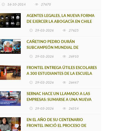
16-10-2014
27670
AGENTES LEGALES, LA NUEVA FORMA
DE EJERCER LA ABOGACÍA EN CHILE
29-03-2026
27625
CAÑETINO PEDRO DURÁN
SUBCAMPEÓN MUNDIAL DE
MOUNTAIN BIKE 2026
29-03-2026
26910
FRONTEL ENTREGA ÚTILES ESCOLARES
A 300 ESTUDIANTES DE LA ESCUELA
NUEVO TOQUI CAUPOLICÁN DE
29-03-2026
26447
CAÑETE
SERNAC HACE UN LLAMADO A LAS
EMPRESAS: SUMARSE A UNA NUEVA
HERRAMIENTA DE BUSCADOR DE
29-03-2026
26314
SITIOS WEB OFICIALES
EN EL AÑO DE SU CENTENARIO
FRONTEL INICIÓ EL PROCESO DE