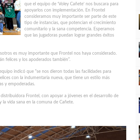
que el equipo de ‘Voley Cañete’ nos buscara para
apoyarlos con implementación. En Frontel
consideramos muy importante ser parte de este
tipo de instancias, que potencian el crecimiento
comunitario y la sana competencia. Esperamos
que las jugadoras puedan lograr grandes éxitos
nosotros es muy importante que Frontel nos haya considerado.
án felices y los apoderados también”.
quipo indicó que “se nos dieron todas las facilidades para
felices con la indumentaria nueva, que tiene un estilo más
ras y empoderadas.
istribuidora Frontel, con apoyar a jóvenes en el desarrollo de
 y la vida sana en la comuna de Cañete.