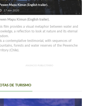
Pewen Mapu Kimun (English trailer).
17 nov 2020
wen Mapu Kimun (English trailer).
is film provides a visual metaphor between water and
owledge, a reflection to look at nature and its eternal
isdom.
 is a contemplative testimonial, with sequences of
untains, forests and water reserves of the Pewenche
rritory (Chile).
ANUNCIO PUBLICITARIO
OTAS DE TURISMO