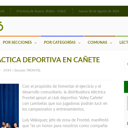
cial
Provincia de Arauco, Biobío - CHILE
Jueves 06 de Agosto de 2026
POR SECCIONES
POR CATEGORÍAS
COMUNAS
LEC
ÁCTICA DEPORTIVA EN CAÑETE
1934 / Seccion: FRONTEL
Con el propósito de fomentar el ejercicio y el
desarrollo comunitario, la distribuidora eléctrica
Frontel apoyó al club deportivo ‘Voley Cañete’
con camisetas que sus jugadoras podrán lucir en
los campeonatos y entrenamientos.
Luis Velásquez, jefe de zona de Frontel, manifestó
que “es un honor para nosotros como compañía