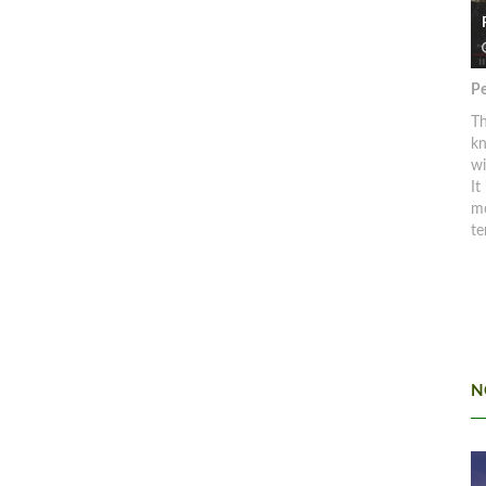
Pe
Th
kn
w
It
mo
te
N