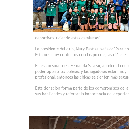
deportivos luciendo estas camisetas”.
La presidente del club, Nury Bastias, señaló: “Para 
Estamos muy contentos con las poleras, las niñas est
En esa misma línea, Fernanda Salazar, apoderada del e
poder optar a las poleras, y las jugadoras están muy 
profesional, entonces las chicas se sienten más segu
Esta donación forma parte de los compromisos de la d
sus habilidades y reforzar la importancia del deporte