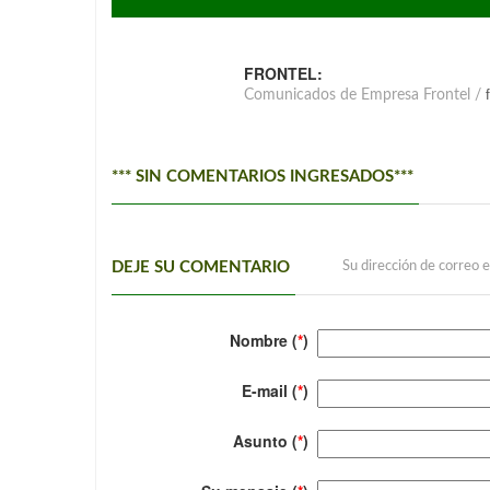
FRONTEL:
Comunicados de Empresa Frontel /
*** SIN COMENTARIOS INGRESADOS***
DEJE SU COMENTARIO
Su dirección de correo e
Nombre (
*
)
E-mail (
*
)
Asunto (
*
)