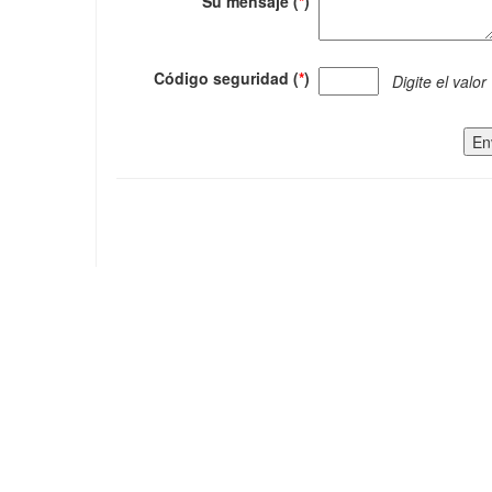
Su mensaje (
*
)
Código seguridad (
*
)
Digite el valor
En