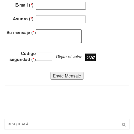
E-mail (
*
)
Asunto (
*
)
Su mensaje (
*
)
Código
Digite el valor
seguridad (
*
)
Envíe Mensaje