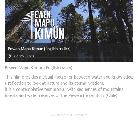
Pewen Mapu Kimun (English trailer).
17 nov 2020
Pewen Mapu Kimun (English trailer).
This film provides a visual metaphor between water and knowledge,
a reflection to look at nature and its eternal wisdom.
It is a contemplative testimonial, with sequences of mountains,
forests and water reserves of the Pewenche territory (Chile).
ANUNCIO PUBLICITARIO