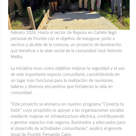
Febrero 2026. Hasta el sector de Reposo en Cañete llegó
personal de Frontel con el objetivo de inaugurar, junto a
vecinos y alcalde de la comuna, un proyecto de iluminación
que beneficia a la sede social de la comunidad José Antonio
Melita.
La iniciativa tuvo como objetivo mejorar la seguridad y el uso
de este importante espacio comunitario, convirtiéndolo en
un lugar más funcional para la realización de reuniones,
talleres y diversos encuentros que fortalecen la vida en
comunidad.
“Este proyecto se enmarca en nuestro programa “Conecta tu
Sede”, cuyo propósito es apoyar a las organizaciones sociales
mediante mejoras en infraestructura eléctrica, contribuyendo
a generar espacios más seguros, iluminados y adecuados para
el desarrollo de actividades comunitarias”, explicó el gerente
zonal de Frontel, Fernando Caire.