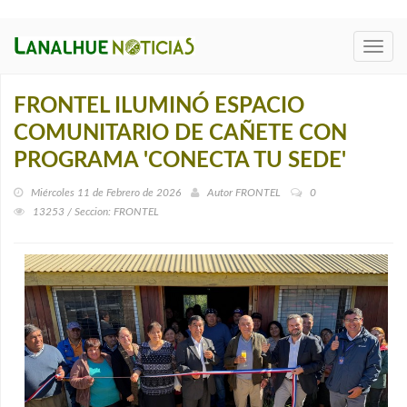
Toggl
navig
FRONTEL ILUMINÓ ESPACIO
COMUNITARIO DE CAÑETE CON
PROGRAMA 'CONECTA TU SEDE'
Miércoles 11 de Febrero de 2026
Autor
FRONTEL
0
13253 / Seccion: FRONTEL