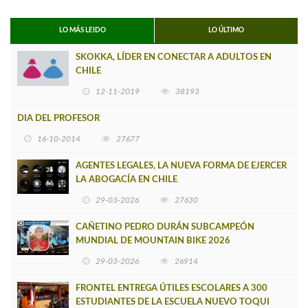
LO MÁS LEIDO
LO ÚLTIMO
SKOKKA, LÍDER EN CONECTAR A ADULTOS EN
CHILE
12-11-2019
38193
DIA DEL PROFESOR
16-10-2014
27677
AGENTES LEGALES, LA NUEVA FORMA DE EJERCER
LA ABOGACÍA EN CHILE
29-03-2026
27630
CAÑETINO PEDRO DURÁN SUBCAMPEÓN
MUNDIAL DE MOUNTAIN BIKE 2026
29-03-2026
26914
FRONTEL ENTREGA ÚTILES ESCOLARES A 300
ESTUDIANTES DE LA ESCUELA NUEVO TOQUI