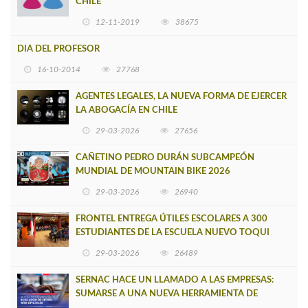
CHILE
12-11-2019
38675
DIA DEL PROFESOR
16-10-2014
27768
AGENTES LEGALES, LA NUEVA FORMA DE EJERCER
LA ABOGACÍA EN CHILE
29-03-2026
27656
CAÑETINO PEDRO DURÁN SUBCAMPEÓN
MUNDIAL DE MOUNTAIN BIKE 2026
29-03-2026
26940
FRONTEL ENTREGA ÚTILES ESCOLARES A 300
ESTUDIANTES DE LA ESCUELA NUEVO TOQUI
CAUPOLICÁN DE CAÑETE
29-03-2026
26489
SERNAC HACE UN LLAMADO A LAS EMPRESAS:
SUMARSE A UNA NUEVA HERRAMIENTA DE
BUSCADOR DE SITIOS WEB OFICIALES