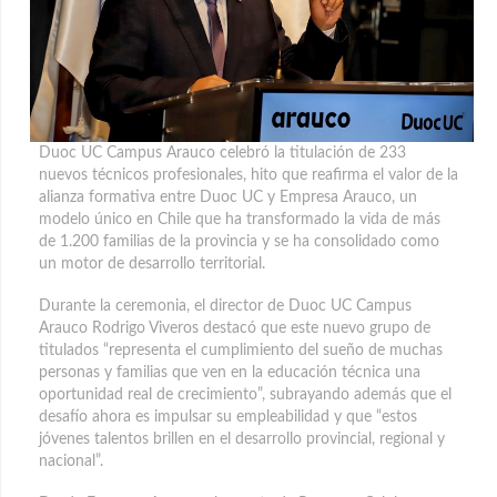
Duoc UC Campus Arauco celebró la titulación de 233
nuevos técnicos profesionales, hito que reafirma el valor de la
alianza formativa entre Duoc UC y Empresa Arauco, un
modelo único en Chile que ha transformado la vida de más
de 1.200 familias de la provincia
y se ha consolidado como
un motor de desarrollo territorial.
Durante la ceremonia, el director de Duoc UC Campus
Arauco Rodrigo Viveros destacó que este nuevo grupo de
titulados “representa el cumplimiento del sueño de muchas
personas y familias que ven en la educación técnica una
oportunidad real de crecimiento”, subrayando además que el
desafío ahora es impulsar su empleabilidad y que “estos
jóvenes talentos brillen en el desarrollo provincial, regional y
nacional”.