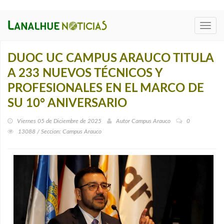
Toggl
navig
DUOC UC CAMPUS ARAUCO TITULA
A 233 NUEVOS TÉCNICOS Y
PROFESIONALES EN EL MARCO DE
SU 10° ANIVERSARIO
Viernes 05 de Diciembre de 2025
Autor
Campus Arauco
0
13088 / Seccion: Campus Arauco