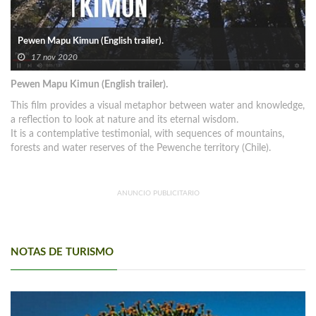
Pewen Mapu Kimun (English trailer).
17 nov 2020
Pewen Mapu Kimun (English trailer).
This film provides a visual metaphor between water and knowledge,
a reflection to look at nature and its eternal wisdom.
It is a contemplative testimonial, with sequences of mountains,
forests and water reserves of the Pewenche territory (Chile).
ANUNCIO PUBLICITARIO
NOTAS DE TURISMO