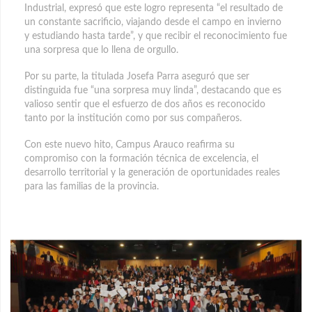
Industrial, expresó que este logro representa “el resultado de
un constante sacrificio, viajando desde el campo en invierno
y estudiando hasta tarde”, y que recibir el reconocimiento fue
una sorpresa que lo llena de orgullo.
Por su parte, la titulada Josefa Parra aseguró que ser
distinguida fue “una sorpresa muy linda”, destacando que es
valioso sentir que el esfuerzo de dos años es reconocido
tanto por la institución como por sus compañeros.
Con este nuevo hito, Campus Arauco reafirma su
compromiso con la formación técnica de excelencia, el
desarrollo territorial y la generación de oportunidades reales
para las familias de la provincia.