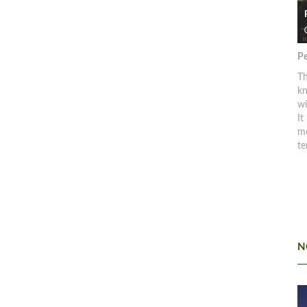
Pe
Th
kn
w
It
mo
te
N