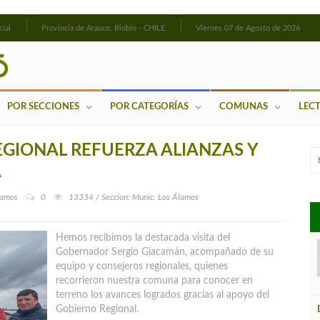
cial
Provincia de Arauco, Biobío - CHILE
Viernes 07 de Agosto de 2026
POR SECCIONES
POR CATEGORÍAS
COMUNAS
LEC
EGIONAL REFUERZA ALIANZAS Y
A
lamos
0
13334 / Seccion: Munic. Los Álamos
Hemos recibimos la destacada visita del
Gobernador Sergio Giacamán, acompañado de su
equipo y consejeros regionales, quienes
recorrieron nuestra comuna para conocer en
terreno los avances logrados gracias al apoyo del
Gobierno Regional.