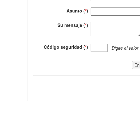
Asunto (
*
)
Su mensaje (
*
)
Código seguridad (
*
)
Digite el valor
En