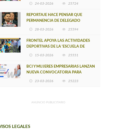
POSTULACIÓN A UNA NUEVA VERSIÓN
24-03-2026
25724
DE MUJERES CON ENERGÍA
REPORTAJE HACE PENSAR QUE
PERMANENCIA DE DELEGADO
PROVINCIAL DE ARAUCO SEA
28-03-2026
25594
INSOSTENIBLE
FRONTEL APOYA LAS ACTIVIDADES
DEPORTIVAS DE LA 'ESCUELA DE
FÚTBOL LOS ÁLAMOS'
15-03-2026
25551
BCI Y MUJERES EMPRESARIAS LANZAN
NUEVA CONVOCATORIA PARA
IMPULSAR EMPRENDIMIENTOS
23-03-2026
25223
LIDERADOS POR MUJERES
ANUNCIO PUBLICITARIO
VISOS LEGALES