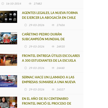
16-10-2014
27682
AGENTES LEGALES, LA NUEVA FORMA
DE EJERCER LA ABOGACÍA EN CHILE
29-03-2026
27636
CAÑETINO PEDRO DURÁN
SUBCAMPEÓN MUNDIAL DE
MOUNTAIN BIKE 2026
29-03-2026
26920
FRONTEL ENTREGA ÚTILES ESCOLARES
A 300 ESTUDIANTES DE LA ESCUELA
NUEVO TOQUI CAUPOLICÁN DE
29-03-2026
26460
CAÑETE
SERNAC HACE UN LLAMADO A LAS
EMPRESAS: SUMARSE A UNA NUEVA
HERRAMIENTA DE BUSCADOR DE
29-03-2026
26327
SITIOS WEB OFICIALES
EN EL AÑO DE SU CENTENARIO
FRONTEL INICIÓ EL PROCESO DE