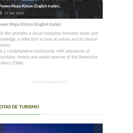
Pewen Mapu Kimun (English trailer).
17 nov 2020
wen Mapu Kimun (English trailer).
is film provides a visual metaphor between water and
owledge, a reflection to look at nature and its eternal
isdom.
 is a contemplative testimonial, with sequences of
untains, forests and water reserves of the Pewenche
rritory (Chile).
ANUNCIO PUBLICITARIO
OTAS DE TURISMO