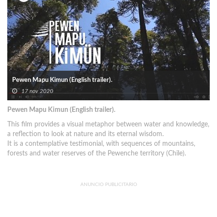
Pewen Mapu Kimun (English trailer).
17 nov 2020
Pewen Mapu Kimun (English trailer).
This film provides a visual metaphor between water and knowledge,
a reflection to look at nature and its eternal wisdom.
It is a contemplative testimonial, with sequences of mountains,
forests and water reserves of the Pewenche territory (Chile).
ANUNCIO PUBLICITARIO