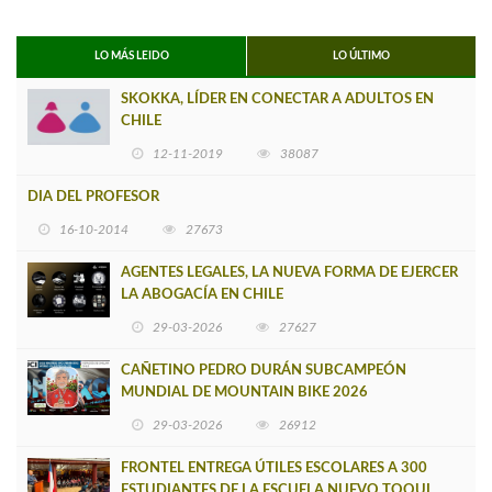
LO MÁS LEIDO
LO ÚLTIMO
SKOKKA, LÍDER EN CONECTAR A ADULTOS EN
CHILE
12-11-2019
38087
DIA DEL PROFESOR
16-10-2014
27673
AGENTES LEGALES, LA NUEVA FORMA DE EJERCER
LA ABOGACÍA EN CHILE
29-03-2026
27627
CAÑETINO PEDRO DURÁN SUBCAMPEÓN
MUNDIAL DE MOUNTAIN BIKE 2026
29-03-2026
26912
FRONTEL ENTREGA ÚTILES ESCOLARES A 300
ESTUDIANTES DE LA ESCUELA NUEVO TOQUI