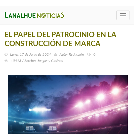
Toggl
navig
EL PAPEL DEL PATROCINIO EN LA
CONSTRUCCIÓN DE MARCA
Lunes 17 de Junio de 2024
Autor
Redacción
0
15413 / Seccion: Juegos y Casinos