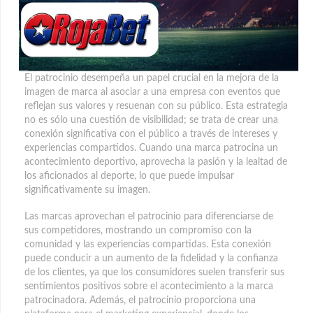
El patrocinio desempeña un papel crucial en la mejora de la
imagen de marca al asociar a una empresa con eventos que
reflejan sus valores y resuenan con su público.
Esta estrategia
no es sólo una cuestión de visibilidad; se trata de crear una
conexión significativa con el público a través de intereses y
experiencias compartidos. Cuando una marca patrocina un
acontecimiento deportivo, aprovecha la pasión y la lealtad de
los aficionados al deporte, lo que puede impulsar
significativamente su imagen.
Las marcas aprovechan el patrocinio para diferenciarse de
sus competidores, mostrando un compromiso con la
comunidad y las experiencias compartidas. Esta conexión
puede conducir a un aumento de la fidelidad y la confianza
de los clientes, ya que los consumidores suelen transferir sus
sentimientos positivos sobre el acontecimiento a la marca
patrocinadora. Además, el patrocinio proporciona una