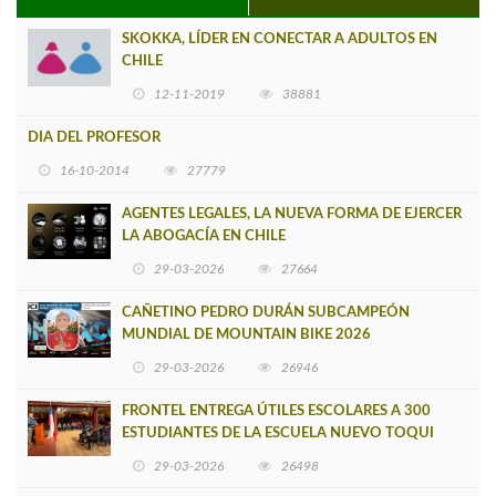
SKOKKA, LÍDER EN CONECTAR A ADULTOS EN
CHILE
12-11-2019
38881
DIA DEL PROFESOR
16-10-2014
27779
AGENTES LEGALES, LA NUEVA FORMA DE EJERCER
LA ABOGACÍA EN CHILE
29-03-2026
27664
CAÑETINO PEDRO DURÁN SUBCAMPEÓN
MUNDIAL DE MOUNTAIN BIKE 2026
29-03-2026
26946
FRONTEL ENTREGA ÚTILES ESCOLARES A 300
ESTUDIANTES DE LA ESCUELA NUEVO TOQUI
CAUPOLICÁN DE CAÑETE
29-03-2026
26498