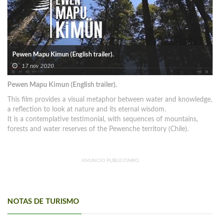
Pewen Mapu Kimun (English trailer).
17 nov 2020
Pewen Mapu Kimun (English trailer).
This film provides a visual metaphor between water and knowledge,
a reflection to look at nature and its eternal wisdom.
It is a contemplative testimonial, with sequences of mountains,
forests and water reserves of the Pewenche territory (Chile).
ANUNCIO PUBLICITARIO
NOTAS DE TURISMO