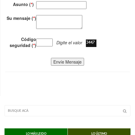
Asunto (
*
)
Su mensaje (
*
)
Código
Digite el valor
seguridad (
*
)
Envíe Mensaje
LO MÁS LEIDO
LO ÚLTIMO