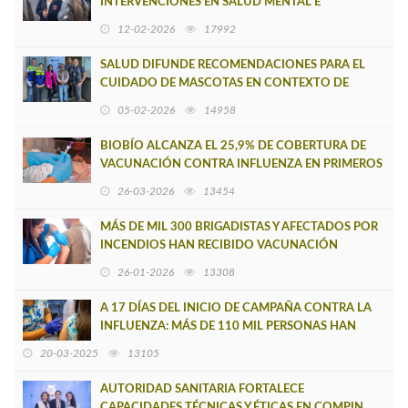
INTERVENCIONES EN SALUD MENTAL E
INMUNIZACIONES EN ZONAS AFECTADAS POR
12-02-2026
17992
SINIESTROS
SALUD DIFUNDE RECOMENDACIONES PARA EL
CUIDADO DE MASCOTAS EN CONTEXTO DE
EMERGENCIA POR INCENDIOS FORESTALES
05-02-2026
14958
BIOBÍO ALCANZA EL 25,9% DE COBERTURA DE
VACUNACIÓN CONTRA INFLUENZA EN PRIMEROS
VEINTITRÉS DÍAS DE CAMPAÑA
26-03-2026
13454
MÁS DE MIL 300 BRIGADISTAS Y AFECTADOS POR
INCENDIOS HAN RECIBIDO VACUNACIÓN
ANTITETÁNICA Y CONTRA HEPATITIS A
26-01-2026
13308
A 17 DÍAS DEL INICIO DE CAMPAÑA CONTRA LA
INFLUENZA: MÁS DE 110 MIL PERSONAS HAN
ACCEDIDO GRATIS A VACUNACIÓN EN BIOBÍO
20-03-2025
13105
AUTORIDAD SANITARIA FORTALECE
CAPACIDADES TÉCNICAS Y ÉTICAS EN COMPIN