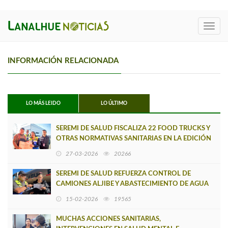
Toggl
navig
INFORMACIÓN RELACIONADA
LO MÁS LEIDO
LO ÚLTIMO
SEREMI DE SALUD FISCALIZA 22 FOOD TRUCKS Y
OTRAS NORMATIVAS SANITARIAS EN LA EDICIÓN
2026 DEL REC
27-03-2026
20266
SEREMI DE SALUD REFUERZA CONTROL DE
CAMIONES ALJIBE Y ABASTECIMIENTO DE AGUA
POTABLE RURAL
15-02-2026
19565
MUCHAS ACCIONES SANITARIAS,