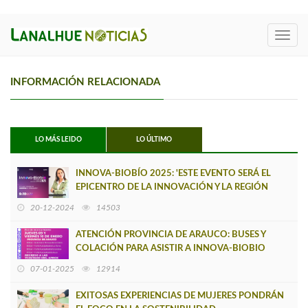
Toggl
navig
INFORMACIÓN RELACIONADA
LO MÁS LEIDO
LO ÚLTIMO
INNOVA-BIOBÍO 2025: 'ESTE EVENTO SERÁ EL
EPICENTRO DE LA INNOVACIÓN Y LA REGIÓN
SERÁ PROTAGONISTA A NIVEL NACIONAL'
20-12-2024
14503
ATENCIÓN PROVINCIA DE ARAUCO: BUSES Y
COLACIÓN PARA ASISTIR A INNOVA-BIOBIO
07-01-2025
12914
EXITOSAS EXPERIENCIAS DE MUJERES PONDRÁN