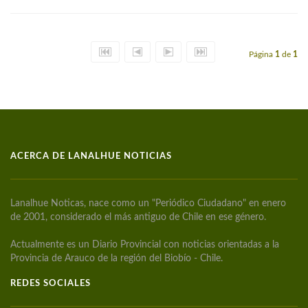
Página
1
de
1
ACERCA DE LANALHUE NOTICIAS
Lanalhue Noticas, nace como un "Periódico Ciudadano" en enero
de 2001, considerado el más antiguo de Chile en ese género.
Actualmente es un Diario Provincial con noticias orientadas a la
Provincia de Arauco de la región del Biobío - Chile.
REDES SOCIALES