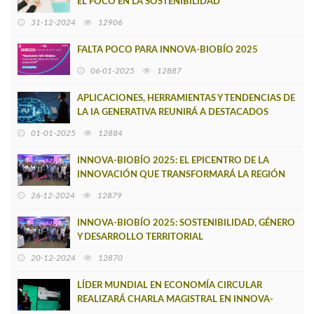
EL FOCO EN LA SOSTENIBILIDAD
31-12-2024
12906
FALTA POCO PARA INNOVA-BIOBÍO 2025
06-01-2025
12887
APLICACIONES, HERRAMIENTAS Y TENDENCIAS DE
LA IA GENERATIVA REUNIRÁ A DESTACADOS
EXPERTOS
01-01-2025
12884
INNOVA-BIOBÍO 2025: EL EPICENTRO DE LA
INNOVACIÓN QUE TRANSFORMARÁ LA REGIÓN
26-12-2024
12879
INNOVA-BIOBÍO 2025: SOSTENIBILIDAD, GÉNERO
Y DESARROLLO TERRITORIAL
20-12-2024
12870
LÍDER MUNDIAL EN ECONOMÍA CIRCULAR
REALIZARÁ CHARLA MAGISTRAL EN INNOVA-
BIOBÍO