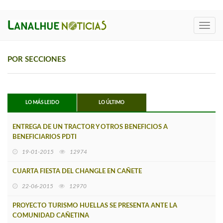
Toggl
navig
POR SECCIONES
LO MÁS LEIDO
LO ÚLTIMO
ENTREGA DE UN TRACTOR Y OTROS BENEFICIOS A
BENEFICIARIOS PDTI
19-01-2015
12974
CUARTA FIESTA DEL CHANGLE EN CAÑETE
22-06-2015
12970
PROYECTO TURISMO HUELLAS SE PRESENTA ANTE LA
COMUNIDAD CAÑETINA