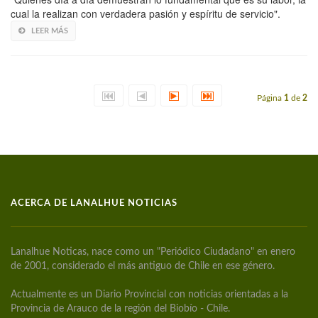
cual la realizan con verdadera pasión y espíritu de servicio".
LEER MÁS
Página
1
de
2
ACERCA DE LANALHUE NOTICIAS
Lanalhue Noticas, nace como un "Periódico Ciudadano" en enero
de 2001, considerado el más antiguo de Chile en ese género.
Actualmente es un Diario Provincial con noticias orientadas a la
Provincia de Arauco de la región del Biobío - Chile.