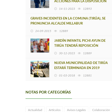
ACCIONES PARA LA DISPOSICIÓN
FINAL DE UN CACHALOTE QUE
14-11-2023
12893
VARÓ MUERTO EN TIRÚA
GRAVES INCIDENTES EN LA COMUNA (TIRÚA), SE
PRONUNCIA ALCALDE MILLABUR
24-09-2015
12889
JARDÍN INFANTIL PICHI AYUN DE
TIRÚA TENDRÁ REPOSICIÓN
TOTAL GRACIAS A FIRMA DE
30-12-2023
12889
CONVENIO CON MUNICIPALIDAD
NUEVA MUNICIPALIDAD DE TIRÚA
ESTARÁ TERMINADA EN 2019
01-03-2018
12881
NOTAS POR CATEGORÍAS
Actualidad
Artículos
Avisos Legales
Colaboración