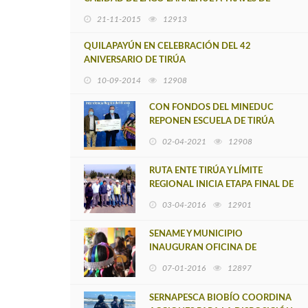
BIORREMEDIACIÓN
21-11-2015
12913
QUILAPAYÚN EN CELEBRACIÓN DEL 42
ANIVERSARIO DE TIRÚA
10-09-2014
12908
CON FONDOS DEL MINEDUC
REPONEN ESCUELA DE TIRÚA
DESTRUIDA POR INCENDIO EN
02-04-2021
12908
2020
RUTA ENTE TIRÚA Y LÍMITE
REGIONAL INICIA ETAPA FINAL DE
CONSTRUCCIÓN
03-04-2016
12901
SENAME Y MUNICIPIO
INAUGURAN OFICINA DE
PROTECCIÓN DE DERECHOS
07-01-2016
12897
(OPD) DE LA INFANCIA EN TIRÚA
SERNAPESCA BIOBÍO COORDINA