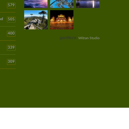
579
ad
505
400
gentileza:
Witran Studio
339
309
Quienes Somos
Política de Privacidad
Contactenos