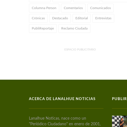
Columna Person
Comentarios
Comunicados
Crónicas
Destacado
Editorial
Entrevistas
PubliReportaje
Reclamo Ciudada
ESPACIO PUBLICITARIO
ACERCA DE LANALHUE NOTICIAS
PUBLIR
Lanalhue Noticas, nace como un
"Periódico Ciudadano" en enero de 2001,