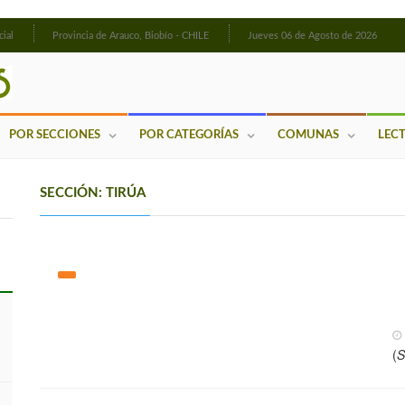
cial
Provincia de Arauco, Biobío - CHILE
Jueves 06 de Agosto de 2026
POR SECCIONES
POR CATEGORÍAS
COMUNAS
LEC
SECCIÓN: TIRÚA
(
S