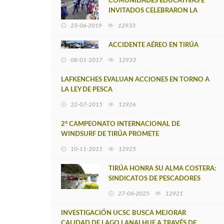
COMUNIDADES EDUCATIVAS E
INVITADOS CELEBRARON LA
LLEGADA DEL TRADICIONAL
23-06-2019
12933
WEÑOY TRIPANTU EN TIRÚA
ACCIDENTE AÉREO EN TIRÚA
08-01-2017
12933
LAFKENCHES EVALUAN ACCIONES EN TORNO A
LA LEY DE PESCA
22-07-2015
12926
2° CAMPEONATO INTERNACIONAL DE
WINDSURF DE TIRÚA PROMETE
ESPECTACULARIDAD Y BRILLO
10-11-2015
12925
TIRÚA HONRA SU ALMA COSTERA:
SINDICATOS DE PESCADORES
LIDERAN EMOTIVA CELEBRACIÓN
27-06-2025
12921
DE SAN PEDRO Y SAN PABLO
INVESTIGACIÓN UCSC BUSCA MEJORAR
CALIDAD DE LAGO LANALHUE A TRAVÉS DE