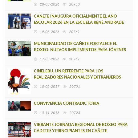
ENTREVISTA ÍNTIMA EN CAÑETE
20-03-2026
20950
CAÑETE INAUGURA OFICIALMENTE EL AÑO
ESCOLAR 2026 EN LA ESCUELA RENÉ ANDRADE
19-03-2026
20769
MUNICIPALIDAD DE CAÑETE FORTALECE EL
BOXEO: NUEVOS IMPLEMENTOS PARA JÓVENES
DEPORTISTAS
17-03-2026
20769
CINELEBU, UN REFERENTE PARA LOS
REALIZADORES NACIONALES Y EXTRANJEROS
10-02-2017
20751
CONVIVENCIA CONTRADICTORIA
15-11-2018
20723
VIBRANTE JORNADA REGIONAL DE BOXEO PARA
CADETES Y PRINCIPIANTES EN CAÑETE