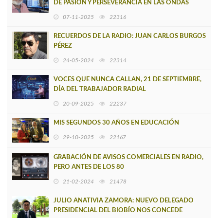
DE PASIÓN Y PERSEVERANCIA EN LAS ONDAS
RADIALES
07-11-2025
22316
RECUERDOS DE LA RADIO: JUAN CARLOS BURGOS
PÉREZ
24-05-2024
22314
VOCES QUE NUNCA CALLAN, 21 DE SEPTIEMBRE,
DÍA DEL TRABAJADOR RADIAL
20-09-2025
22237
MIS SEGUNDOS 30 AÑOS EN EDUCACIÓN
29-10-2025
22167
GRABACIÓN DE AVISOS COMERCIALES EN RADIO,
PERO ANTES DE LOS 80
21-02-2024
21478
JULIO ANATIVIA ZAMORA: NUEVO DELEGADO
PRESIDENCIAL DEL BIOBÍO NOS CONCEDE