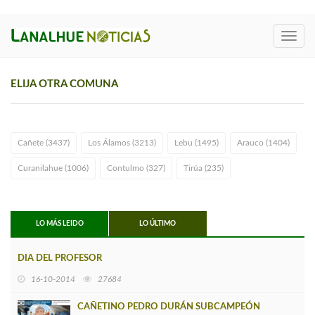
Toggl
navig
ELIJA OTRA COMUNA
Cañete (3437)
Los Álamos (3213)
Lebu (1495)
Arauco (1404)
Curanilahue (1006)
Contulmo (327)
Tirúa (235)
LO MÁS LEIDO
LO ÚLTIMO
DIA DEL PROFESOR
16-10-2014
27684
CAÑETINO PEDRO DURÁN SUBCAMPEÓN