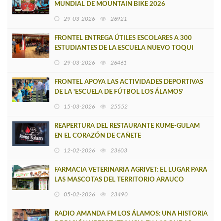
MUNDIAL DE MOUNTAIN BIKE 2026
29-03-2026
26921
FRONTEL ENTREGA ÚTILES ESCOLARES A 300
ESTUDIANTES DE LA ESCUELA NUEVO TOQUI
CAUPOLICÁN DE CAÑETE
29-03-2026
26461
FRONTEL APOYA LAS ACTIVIDADES DEPORTIVAS
DE LA 'ESCUELA DE FÚTBOL LOS ÁLAMOS'
15-03-2026
25552
REAPERTURA DEL RESTAURANTE KUME-GULAM
EN EL CORAZÓN DE CAÑETE
12-02-2026
23603
FARMACIA VETERINARIA AGRIVET: EL LUGAR PARA
LAS MASCOTAS DEL TERRITORIO ARAUCO
CAÑETE
05-02-2026
23490
RADIO AMANDA FM LOS ÁLAMOS: UNA HISTORIA