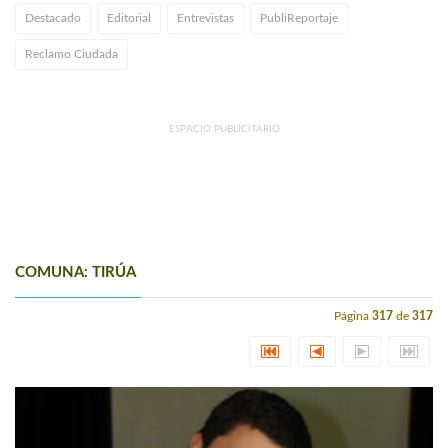
Destacado
Editorial
Entrevistas
PubliReportaje
Reclamo Ciudada
ESPACIO PUBLICITARIO
COMUNA: TIRÚA
Página
317
de
317