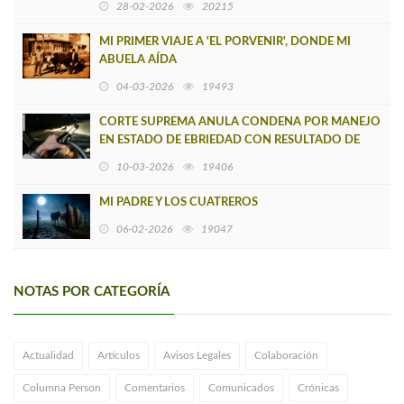
28-02-2026
20215
MI PRIMER VIAJE A 'EL PORVENIR', DONDE MI
ABUELA AÍDA
04-03-2026
19493
CORTE SUPREMA ANULA CONDENA POR MANEJO
EN ESTADO DE EBRIEDAD CON RESULTADO DE
MUERTE EN CAÑETE
10-03-2026
19406
MI PADRE Y LOS CUATREROS
06-02-2026
19047
NOTAS POR CATEGORÍA
Actualidad
Artículos
Avisos Legales
Colaboración
Columna Person
Comentarios
Comunicados
Crónicas