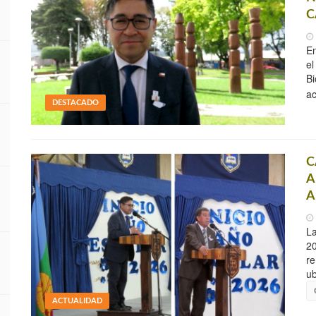
C
En
el
Bi
ac
DESTACADO
C
A
A
La
20
re
ub
ACTUALIDAD