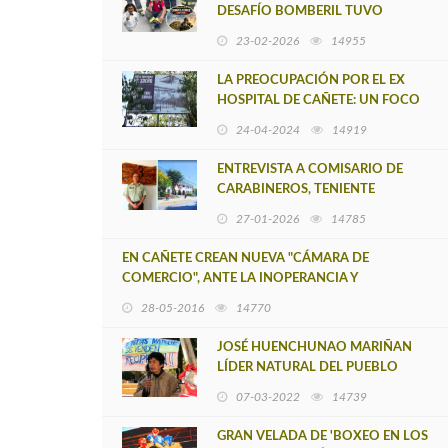
DESAFÍO BOMBERIL TUVO
VOLUNTARIO DE CAÑETE LUIS
23-02-2026
14955
ORDENES MEÑACO
LA PREOCUPACIÓN POR EL EX
HOSPITAL DE CAÑETE: UN FOCO
DE VIRUS E INFECCIONES
24-04-2024
14919
ENTREVISTA A COMISARIO DE
CARABINEROS, TENIENTE
CORONEL LUIS ARIAS, CON
27-01-2026
14785
JURISDICCIÓN SOBRE CAÑETE,
CONTULMO Y TIRÚA
EN CAÑETE CREAN NUEVA "CÁMARA DE
COMERCIO", ANTE LA INOPERANCIA Y
DECADENCIA DE LA CÁMARA ACTUAL
28-05-2016
14770
JOSÉ HUENCHUNAO MARIÑAN
LÍDER NATURAL DEL PUEBLO
MAPUCHE Y EL NUEVO
07-03-2022
14739
ESCENARIO POLÍTICO CHILENO
GRAN VELADA DE 'BOXEO EN LOS