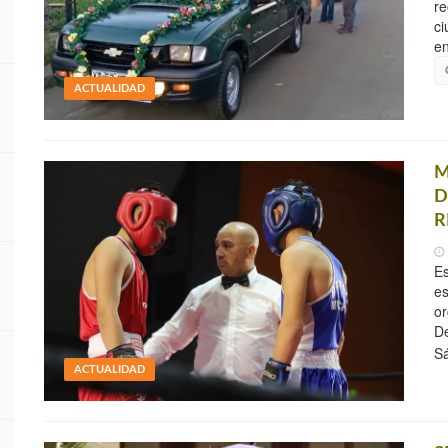
re
ci
en
ACTUALIDAD
M
D
R
Es
es
or
De
Sá
ACTUALIDAD