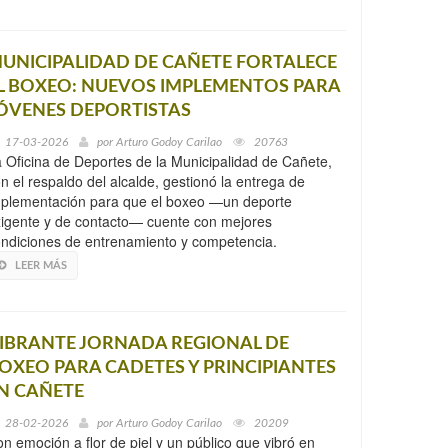
UNICIPALIDAD DE CAÑETE FORTALECE
L BOXEO: NUEVOS IMPLEMENTOS PARA
ÓVENES DEPORTISTAS
17-03-2026
por
Arturo Godoy Carilao
20763
 Oficina de Deportes de la Municipalidad de Cañete,
n el respaldo del alcalde, gestionó la entrega de
plementación para que el boxeo —un deporte
igente y de contacto— cuente con mejores
ndiciones de entrenamiento y competencia.
LEER MÁS
IBRANTE JORNADA REGIONAL DE
OXEO PARA CADETES Y PRINCIPIANTES
N CAÑETE
28-02-2026
por
Arturo Godoy Carilao
20209
n emoción a flor de piel y un público que vibró en