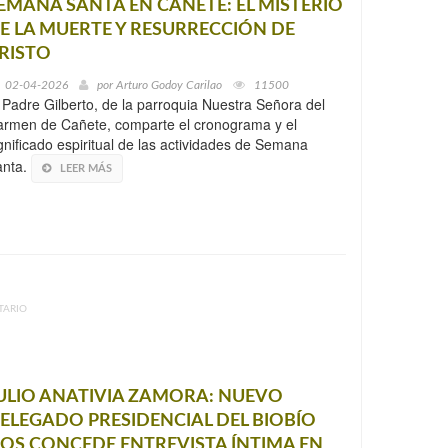
EMANA SANTA EN CAÑETE: EL MISTERIO
E LA MUERTE Y RESURRECCIÓN DE
RISTO
02-04-2026
por
Arturo Godoy Carilao
11500
 Padre Gilberto, de la parroquia Nuestra Señora del
rmen de Cañete, comparte el cronograma y el
gnificado espiritual de las actividades de Semana
anta.
LEER MÁS
TARIO
ULIO ANATIVIA ZAMORA: NUEVO
ELEGADO PRESIDENCIAL DEL BIOBÍO
OS CONCEDE ENTREVISTA ÍNTIMA EN