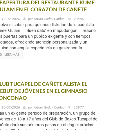
EAPERTURA DEL RESTAURANTE KUME-
ULAM EN EL CORAZÓN DE CAÑETE
12-02-2026
por
Arturo Godoy Carilao
23586
elve el sabor para quienes disfrutan de lo exquisito.
ume-Gulam —'Buen dato' en mapudungun— reabrió
s puertas para un público exigente y con tiempos
otados, ofreciendo atención personalizada y un
uipo con amplia experiencia en gastronomía.
LEER MÁS
LUB TUCAPEL DE CAÑETE ALISTA EL
EBUT DE JÓVENES EN EL GIMNASIO
ONCONAO
10-02-2026
por
Arturo Godoy Carilao
12977
as un exigente periodo de preparación, un grupo de
venes de 13 a 17 años del Club de Boxeo Tucapel de
ñete dará sus primeros pasos en el ring el próximo