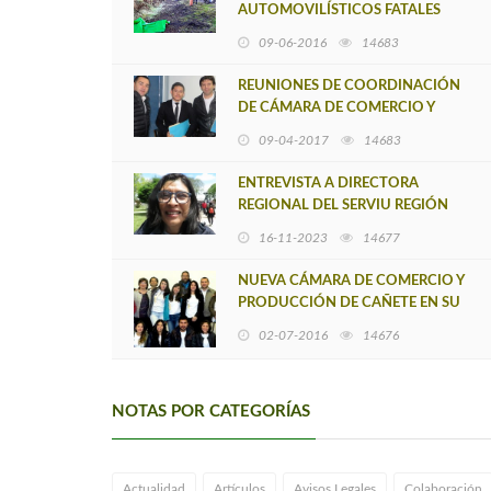
AUTOMOVILÍSTICOS FATALES
09-06-2016
14683
REUNIONES DE COORDINACIÓN
DE CÁMARA DE COMERCIO Y
PRODUCCIÓN DE CAÑETE
09-04-2017
14683
ENTREVISTA A DIRECTORA
REGIONAL DEL SERVIU REGIÓN
DEL BIOBIO MARÍA LUZ GAJARDO
16-11-2023
14677
NUEVA CÁMARA DE COMERCIO Y
PRODUCCIÓN DE CAÑETE EN SU
PRIMERA ACTIVIDAD OFICIAL:
02-07-2016
14676
CAPACITACIÓN
NOTAS POR CATEGORÍAS
Actualidad
Artículos
Avisos Legales
Colaboración