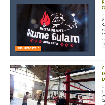
R
G
Vu
K
su
ac
eq
PUBLIREPORTAJE
C
D
L
Tr
jó
Ca