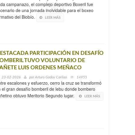
da campanazo, el complejo deportivo Boxeril fue
cenario de una jornada inolvidable para el boxeo
rmativo del Biobío.
LEER MÁS
ESTACADA PARTICIPACIÓN EN DESAFÍO
OMBERIL TUVO VOLUNTARIO DE
AÑETE LUIS ORDENES MEÑACO
23-02-2026
por
Arturo Godoy Carilao
14955
tre escalones y esfuerzo, cerro la cruz se transformó
 el gran desafío bomberil de lebu donde bombero
ñetino obtuvo Meritorio Segundo lugar.
LEER MÁS