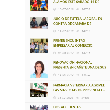
ALAMOS' ESTE SÁBADO 14 DE
JULIO
13-07-2018
14738
JUICIO DE TUTELA LABORAL EN
CONTRA DE CAMARA DE
DIPUTADO REQUERIDO POR EX
11-07-2019
14707
SECRETARIA DE IVÁN
NORAMBUENA
PRIMER ENCUENTRO
EMPRESARIAL COMERCIO,
PRODUCCIÓN Y TURISMO PYME
05-03-2017
14701
EN CAÑETE
RENOVACIÓN NACIONAL
PRESENTA EN CAÑETE UNA DE SUS
PRIMERAS CARTAS AL
11-05-2017
14696
PARLAMENTO 2017
FARMACIA VETERINARIA AGRIVET,
LAS MASCOTAS DE PROVINCIA DE
ARAUCO TIENEN SU LUGAR DE
16-12-2023
14685
ATENCIÓN
DOS ACCIDENTES