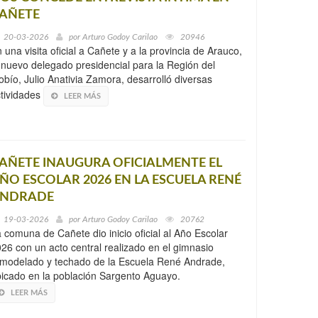
AÑETE
20-03-2026
por
Arturo Godoy Carilao
20946
 una visita oficial a Cañete y a la provincia de Arauco,
 nuevo delegado presidencial para la Región del
obío, Julio Anativia Zamora, desarrolló diversas
tividades
LEER MÁS
AÑETE INAUGURA OFICIALMENTE EL
ÑO ESCOLAR 2026 EN LA ESCUELA RENÉ
NDRADE
19-03-2026
por
Arturo Godoy Carilao
20762
 comuna de Cañete dio inicio oficial al Año Escolar
26 con un acto central realizado en el gimnasio
modelado y techado de la Escuela René Andrade,
icado en la población Sargento Aguayo.
LEER MÁS