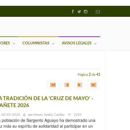
TORES
COLUMNISTAS
AVISOS LEGALES
Página
2
de
41
A TRADICIÓN DE LA 'CRUZ DE MAYO' -
AÑETE 2026
02-05-2026
por
Arturo Godoy Carilao
2201
a población de Sargento Aguayo ha demostrado una
z más su espíritu de solidaridad al participar en un