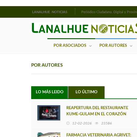
LANALHUE NOTICIAS
Periódico Ciudadano, Digital y Provin
POR ASOCIADOS
POR AUTORES
POR AUTORES
LO MÁS LEIDO
LO ÚLTIMO
REAPERTURA DEL RESTAURANTE
KUME-GULAM EN EL CORAZÓN
DE CAÑETE
12-02-2026
23586
FARMACIA VETERINARIA AGRIVET: