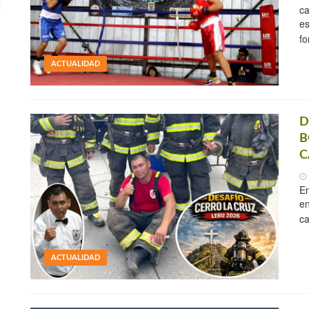
ca
es
fo
ACTUALIDAD
D
B
C
En
en
ca
ACTUALIDAD