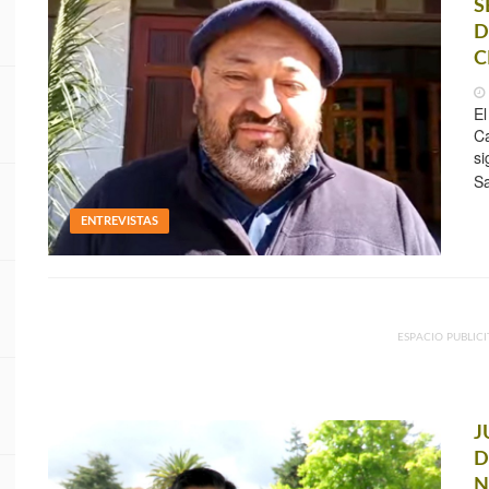
S
D
C
El
Ca
si
S
ENTREVISTAS
ESPACIO PUBLICI
J
D
N