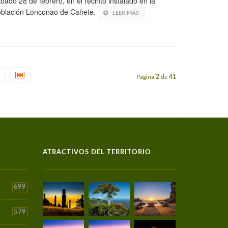
bado 28 de febrero, en el recinto instalado en la
oblación Lonconao de Cañete.
LEER MÁS
Página
2
de
41
ATRACTIVOS DEL TERRITORIO
699
579