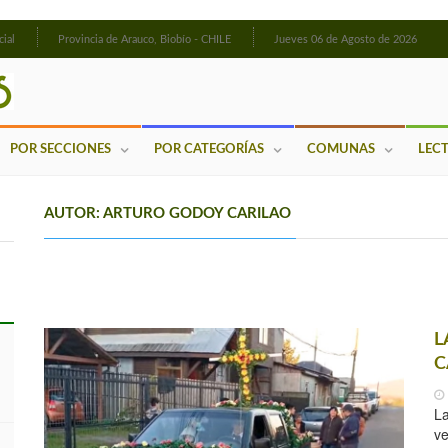
cial
Provincia de Arauco, Biobío - CHILE
Jueves 06 de Agosto de 2026
POR SECCIONES
POR CATEGORÍAS
COMUNAS
LEC
AUTOR: ARTURO GODOY CARILAO
L
C
L
ve