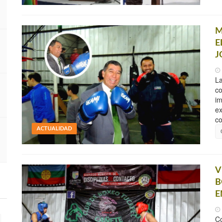
M
E
J
La
co
im
ex
co
ACTUALIDAD
V
B
E
Co